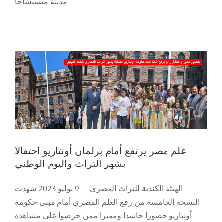
مدينة ميسيساجا
علم مصر يرتفع أمام برلمان أونتاريو احتفالا
بشهر التراث واليوم الوطني
Our Team
Featured
News
Photography
Press Release
Slider
Trending
Videos
Contact Us
علم مصر يرتفع أمام برلمان أونتاريو احتفالا
بشهر التراث واليوم الوطني
الهيئة الكندية للتراث المصري – 9 يوليو 2023 شهدت
النسخة الخامسة من رفع العلم المصري أمام مبنى حكومة
أونتاريو حضورا حاشدا ومميزا ممن حرصوا على مشاهدة