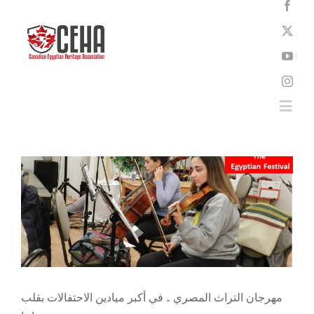
Skip
to
content
Togg
Featured
News
Slider
Trending
Videos
Navi
Home
About
News
مهرجان التراث المصري .. في أكبر ميادين الاحتفالات بقلب
Events