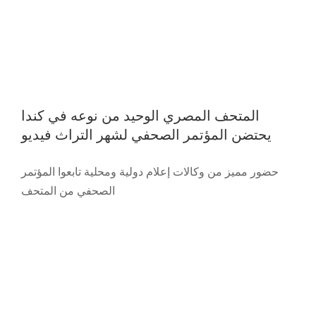
المتحف المصري الوحيد من نوعه في كندا
يحتضن المؤتمر الصحفي لشهر التراث فيديو
هيئة التراث تدعو الجميع لحضور الاحتفال
حضور مميز من وكالات إعلام دولية ومحلية تابعوا المؤتمر
برفع العلم المصري على برلمان أونتاريو
الصحفي من المتحف
Featured
News
Press Release
Slider
Trending