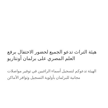
هيئة التراث تدعو الجميع لحضور الاحتفال برفع
العلم المصري على برلمان أونتاريو
انطلاق النسخة الخامسة من فعاليات شهر
الهيئة تدعوكم لتسجيل أسماء الراغبين في توفير مواصلات
التراث المصري من أمام الملك الفرعوني
مجانية للبرلمان بأولوية التسجيل وتوافر الأماكن
أخناتون بالمتحف المصري في ميسيساجا
Featured
News
Photography
Press Release
Slider