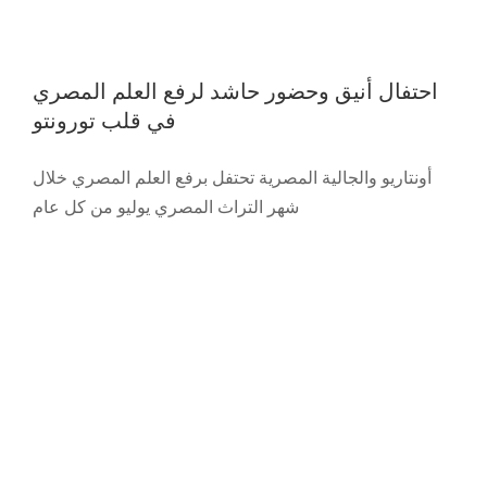
Our T
احتفال أنيق وحضور حاشد لرفع العلم المصري
في قلب تورونتو
Contac
If you are in Toronto this Friday, you are
أونتاريو والجالية المصرية تحتفل برفع العلم المصري خلال
invited for a free special event
شهر التراث المصري يوليو من كل عام
Featured
News
Press Release
Slider
Trending