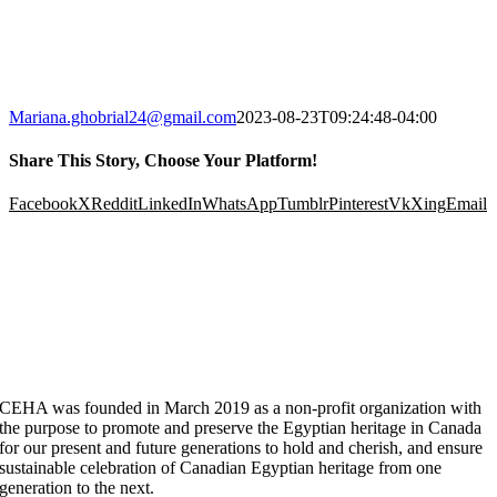
Mariana.ghobrial24@gmail.com
2023-08-23T09:24:48-04:00
Share This Story, Choose Your Platform!
Facebook
X
Reddit
LinkedIn
WhatsApp
Tumblr
Pinterest
Vk
Xing
Email
CEHA was founded in March 2019 as a non-profit organization with
the purpose to promote and preserve the Egyptian heritage in Canada
for our present and future generations to hold and cherish, and ensure
sustainable celebration of Canadian Egyptian heritage from one
generation to the next.