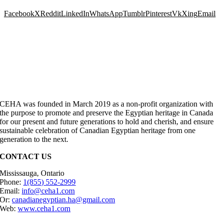
Facebook
X
Reddit
LinkedIn
WhatsApp
Tumblr
Pinterest
Vk
Xing
Email
CEHA was founded in March 2019 as a non-profit organization with
the purpose to promote and preserve the Egyptian heritage in Canada
for our present and future generations to hold and cherish, and ensure
sustainable celebration of Canadian Egyptian heritage from one
generation to the next.
CONTACT US
Mississauga, Ontario
Phone:
1(855) 552-2999
Email:
info@ceha1.com
Or:
canadianegyptian.ha@gmail.com
Web:
www.ceha1.com